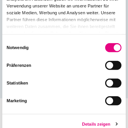
Verwendung unserer Website an unsere Partner für
soziale Medien, Werbung und Analysen weiter. Unsere
Partner führen diese Informationen möglicherweise mit
INSZENIERUNG INDUSTRIEANLAGEN
weiteren Daten zusammen, die Sie ihnen bereitgestellt
haben oder die sie im Rahmen Ihrer Nutzung der Dienste
Im Rahmen verschiedener Feiern in
gesammelt haben.
Einwilligungsauswahl
Industriehallen werden auch gerne bestimmte
Notwendig
Kernstücke oder Neuheiten der Produktion
gefeiert. Hierbei helfen uns wiederum
Präferenzen
verschiedene Licht- und Spezialeffekte, um
einen besonderen Eindruck zu schaffen.
Statistiken
Marketing
Zurück
1
2
Details zeigen