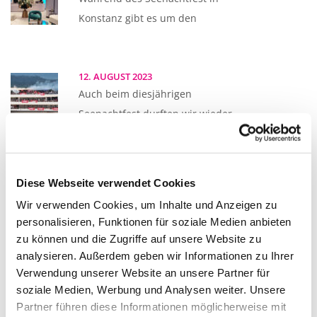
Konstanz gibt es um den
12. AUGUST 2023
Auch beim diesjährigen
Seenachtfest durften wir wieder
zwei Schiffe
Diese Webseite verwendet Cookies
12. JULI 2023
Wir verwenden Cookies, um Inhalte und Anzeigen zu
Die schweizer Ballettschule in
personalisieren, Funktionen für soziale Medien anbieten
Kreuzlingen zeigt jedes Jahr im
zu können und die Zugriffe auf unsere Website zu
analysieren. Außerdem geben wir Informationen zu Ihrer
Verwendung unserer Website an unsere Partner für
03. JULI 2023
soziale Medien, Werbung und Analysen weiter. Unsere
2023 feierte die Gemeinde
Partner führen diese Informationen möglicherweise mit