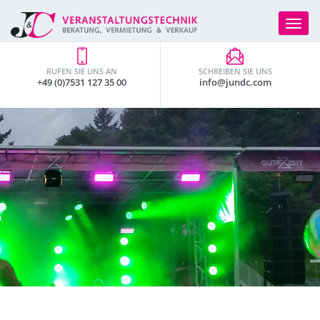
Toggle
navigat
RUFEN SIE UNS AN
SCHREIBEN SIE UNS
+49 (0)7531 127 35 00
info@jundc.com