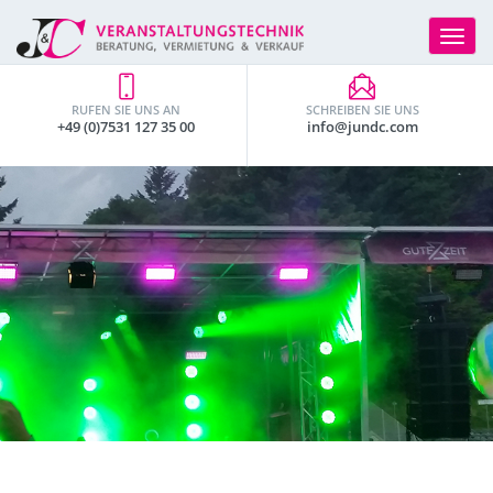
Toggle
navigat
RUFEN SIE UNS AN
SCHREIBEN SIE UNS
+49 (0)7531 127 35 00
info@jundc.com