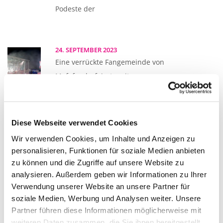
Podeste der
24. SEPTEMBER 2023
Eine verrückte Fangemeinde von
Mofafreaks feierte mit unserer
Technik
Diese Webseite verwendet Cookies
01. SEPTEMBER 2023
Wir verwenden Cookies, um Inhalte und Anzeigen zu
Dieses Jahr waren wir zum
personalisieren, Funktionen für soziale Medien anbieten
ersten Mal mit unserem
zu können und die Zugriffe auf unsere Website zu
analysieren. Außerdem geben wir Informationen zu Ihrer
Verwendung unserer Website an unsere Partner für
13. AUGUST 2023
soziale Medien, Werbung und Analysen weiter. Unsere
Während des Seenachtfest in
Partner führen diese Informationen möglicherweise mit
weiteren Daten zusammen, die Sie ihnen bereitgestellt