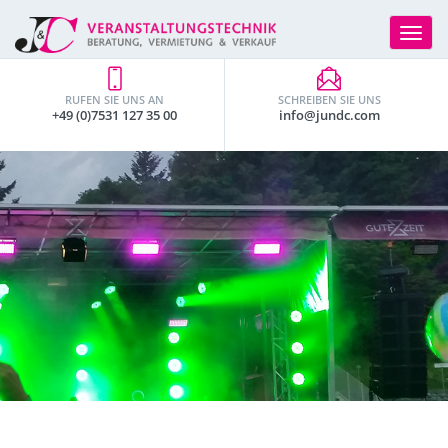
Toggle
navigat
RUFEN SIE UNS AN
SCHREIBEN SIE UNS
+49 (0)7531 127 35 00
info@jundc.com