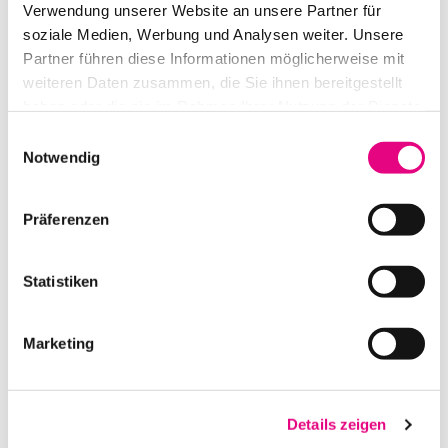
Verwendung unserer Website an unsere Partner für
Kreuzlingen zeigt jedes Jahr im
soziale Medien, Werbung und Analysen weiter. Unsere
Partner führen diese Informationen möglicherweise mit
weiteren Daten zusammen, die Sie ihnen bereitgestellt
03. JULI 2023
haben oder die sie im Rahmen Ihrer Nutzung der Dienste
2023 feierte die Gemeinde
gesammelt haben.
Einwilligungsauswahl
Bohlingen ihr 1250-jähriges
Notwendig
Jubiläum. Im
Präferenzen
02. JULI 2023
Statistiken
Wie jedes Jahr begleiten wir
Ende Juni in Schönau
Marketing
15. SEPTEMBER 2022
Details zeigen
Am 15.09.2022 durften wir für