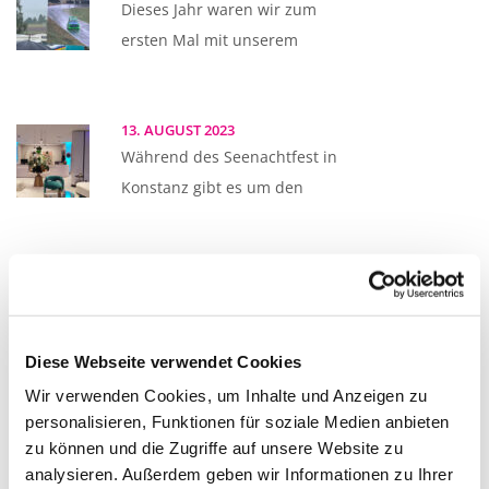
Dieses Jahr waren wir zum
ersten Mal mit unserem
13. AUGUST 2023
Während des Seenachtfest in
Konstanz gibt es um den
12. AUGUST 2023
Auch beim diesjährigen
Seenachtfest durften wir wieder
Diese Webseite verwendet Cookies
zwei Schiffe
Wir verwenden Cookies, um Inhalte und Anzeigen zu
personalisieren, Funktionen für soziale Medien anbieten
zu können und die Zugriffe auf unsere Website zu
12. JULI 2023
analysieren. Außerdem geben wir Informationen zu Ihrer
Die schweizer Ballettschule in