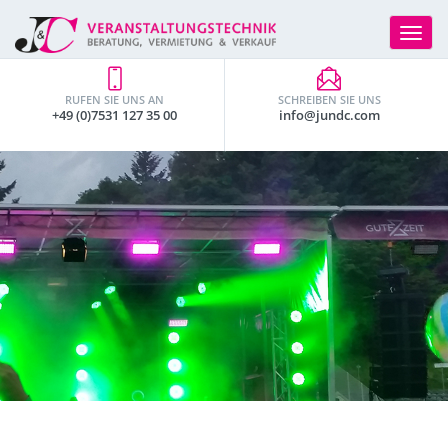
Toggle
navigat
RUFEN SIE UNS AN
SCHREIBEN SIE UNS
+49 (0)7531 127 35 00
info@jundc.com