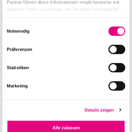
Partner führen diese Informationen möglicherweise mit
weiteren Daten zusammen, die Sie ihnen bereitgestellt
02. JULI 2023
haben oder die sie im Rahmen Ihrer Nutzung der Dienste
Wie jedes Jahr begleiten wir
gesammelt haben.
Einwilligungsauswahl
Ende Juni in Schönau
Notwendig
15. SEPTEMBER 2022
Präferenzen
Am 15.09.2022 durften wir für
eine renommierte Kanzlei für
Statistiken
14. AUGUST 2022
Passend zum Wochenende des
Marketing
Seenachtfest 2022 lud die Firma
13. AUGUST 2022
Details zeigen
Dieses Jahr hat der SWR als
Überraschung der BSB
Alle zulassen