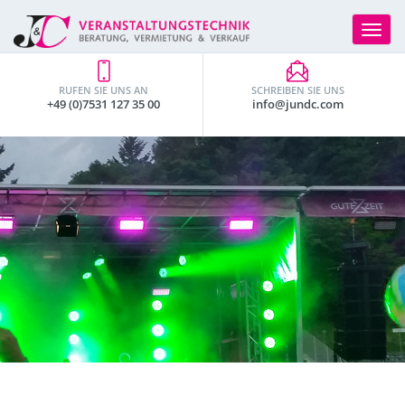
Toggle
navigat
RUFEN SIE UNS AN
SCHREIBEN SIE UNS
+49 (0)7531 127 35 00
info@jundc.com