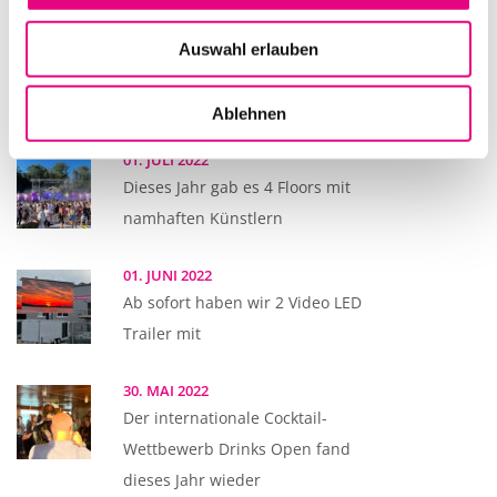
07. AUGUST 2022
Nach zweijähriger Corona
Auswahl erlauben
Pause, fanden dieses Jahr
wieder unsere
Ablehnen
01. JULI 2022
Dieses Jahr gab es 4 Floors mit
namhaften Künstlern
01. JUNI 2022
Ab sofort haben wir 2 Video LED
Trailer mit
30. MAI 2022
Der internationale Cocktail-
Wettbewerb Drinks Open fand
dieses Jahr wieder