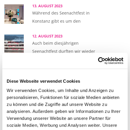
13. AUGUST 2023
Während des Seenachtfest in
Konstanz gibt es um den
12. AUGUST 2023
Auch beim diesjährigen
Seenachtfest durften wir wieder
zwei Schiffe
12. JULI 2023
Diese Webseite verwendet Cookies
Die schweizer Ballettschule in
Kreuzlingen zeigt jedes Jahr im
Wir verwenden Cookies, um Inhalte und Anzeigen zu
personalisieren, Funktionen für soziale Medien anbieten
zu können und die Zugriffe auf unsere Website zu
03. JULI 2023
analysieren. Außerdem geben wir Informationen zu Ihrer
2023 feierte die Gemeinde
Verwendung unserer Website an unsere Partner für
Bohlingen ihr 1250-jähriges
soziale Medien, Werbung und Analysen weiter. Unsere
Jubiläum. Im