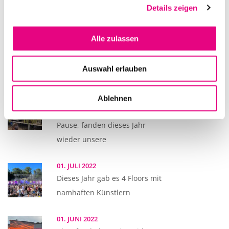
Passend zum Wochenende des
Details zeigen
Seenachtfest 2022 lud die Firma
Alle zulassen
13. AUGUST 2022
Dieses Jahr hat der SWR als
Auswahl erlauben
Überraschung der BSB
07. AUGUST 2022
Ablehnen
Nach zweijähriger Corona
Pause, fanden dieses Jahr
wieder unsere
01. JULI 2022
Dieses Jahr gab es 4 Floors mit
namhaften Künstlern
01. JUNI 2022