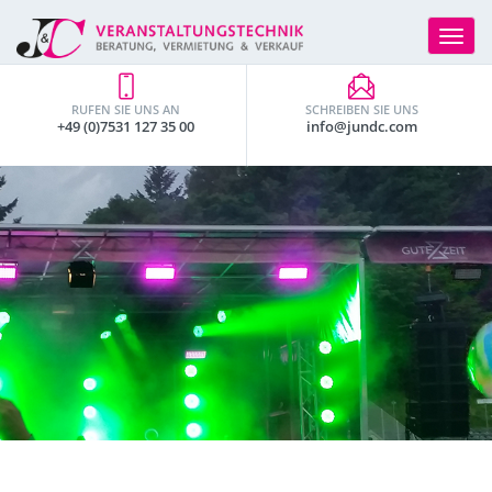
Toggle
navigat
RUFEN SIE UNS AN
SCHREIBEN SIE UNS
+49 (0)7531 127 35 00
info@jundc.com