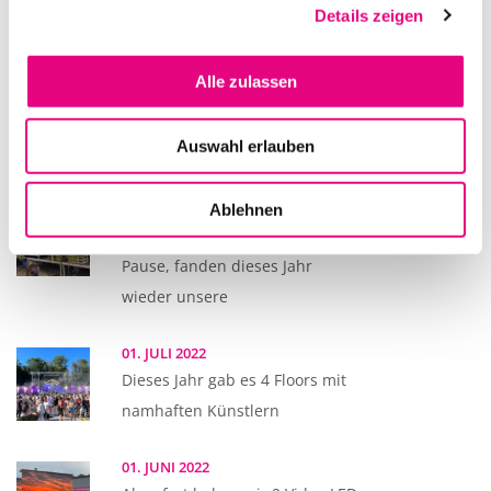
Passend zum Wochenende des
Details zeigen
Seenachtfest 2022 lud die Firma
Alle zulassen
13. AUGUST 2022
Dieses Jahr hat der SWR als
Auswahl erlauben
Überraschung der BSB
07. AUGUST 2022
Ablehnen
Nach zweijähriger Corona
Pause, fanden dieses Jahr
wieder unsere
01. JULI 2022
Dieses Jahr gab es 4 Floors mit
namhaften Künstlern
01. JUNI 2022