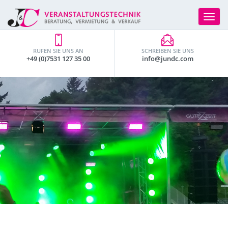
Toggle
navigat
RUFEN SIE UNS AN
SCHREIBEN SIE UNS
+49 (0)7531 127 35 00
info@jundc.com