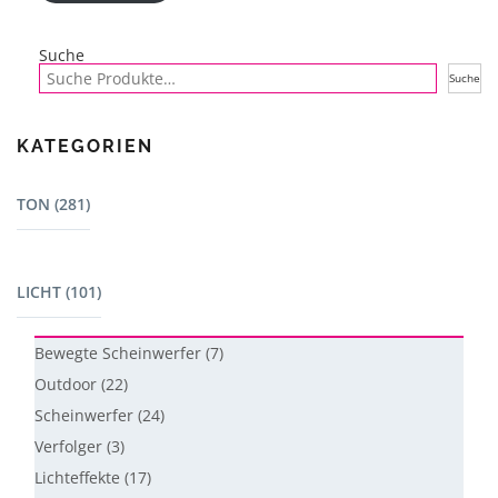
Suche
Suche
KATEGORIEN
TON (281)
Mischpulte (22)
LICHT (101)
Dj Equipment (23)
Lautsprecher - L-Acoustics (15)
Bewegte Scheinwerfer (7)
Lautsprecher (13)
Outdoor (22)
Lautsprecherzubehör (38)
Scheinwerfer (24)
Verstärker (4)
Verfolger (3)
Mikrofone (52)
Lichteffekte (17)
Mikrofonzubehör (3)