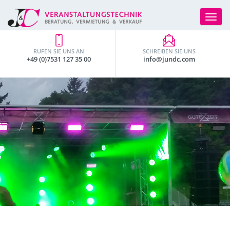
Toggle
navigat
RUFEN SIE UNS AN
SCHREIBEN SIE UNS
+49 (0)7531 127 35 00
info@jundc.com