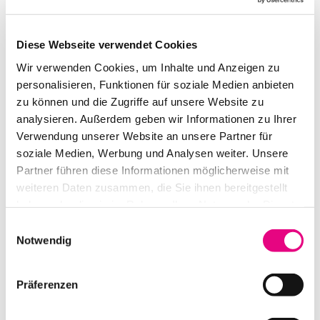
Diese Webseite verwendet Cookies
Wir verwenden Cookies, um Inhalte und Anzeigen zu
MA LIGHTING GRANDMA2 ON PC TOUR PACK COMMAND WING
personalisieren, Funktionen für soziale Medien anbieten
zu können und die Zugriffe auf unsere Website zu
analysieren. Außerdem geben wir Informationen zu Ihrer
IN DEN WARENKORB
Verwendung unserer Website an unsere Partner für
soziale Medien, Werbung und Analysen weiter. Unsere
Partner führen diese Informationen möglicherweise mit
weiteren Daten zusammen, die Sie ihnen bereitgestellt
haben oder die sie im Rahmen Ihrer Nutzung der Dienste
gesammelt haben.
Einwilligungsauswahl
Notwendig
Präferenzen
MA LIGHTING GRANDMA3 8PORT NODE ONPC PRO