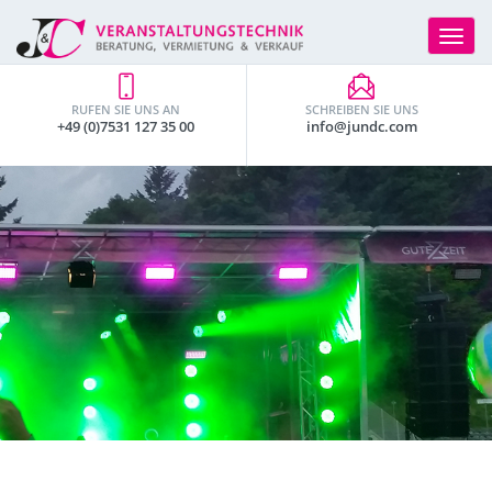
Toggle
navigat
RUFEN SIE UNS AN
SCHREIBEN SIE UNS
+49 (0)7531 127 35 00
info@jundc.com