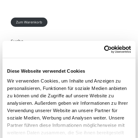
Zum Warenkorb
Suche
Suche
KATEGORIEN
Diese Webseite verwendet Cookies
Wir verwenden Cookies, um Inhalte und Anzeigen zu
TON (281)
personalisieren, Funktionen für soziale Medien anbieten
zu können und die Zugriffe auf unsere Website zu
Mischpulte (22)
analysieren. Außerdem geben wir Informationen zu Ihrer
LICHT (101)
Dj Equipment (23)
Verwendung unserer Website an unsere Partner für
Lautsprecher - L-Acoustics (15)
soziale Medien, Werbung und Analysen weiter. Unsere
Bewegte Scheinwerfer (7)
Lautsprecher (13)
Partner führen diese Informationen möglicherweise mit
VIDEO (139)
Outdoor (22)
weiteren Daten zusammen, die Sie ihnen bereitgestellt
Lautsprecherzubehör (38)