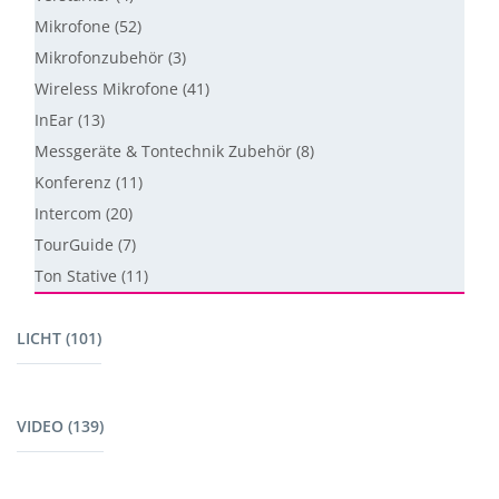
Mikrofone (52)
Mikrofonzubehör (3)
Wireless Mikrofone (41)
InEar (13)
Messgeräte & Tontechnik Zubehör (8)
Konferenz (11)
Intercom (20)
TourGuide (7)
Ton Stative (11)
LICHT (101)
Bewegte Scheinwerfer (7)
VIDEO (139)
Outdoor (22)
Scheinwerfer (24)
Displays (14)
Verfolger (3)