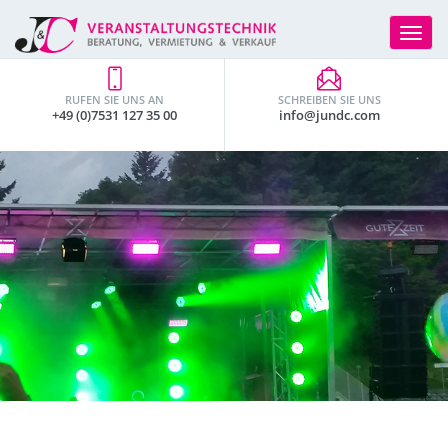
Toggle
navigat
RUFEN SIE UNS AN
SCHREIBEN SIE UNS
+49 (0)7531 127 35 00
info@jundc.com