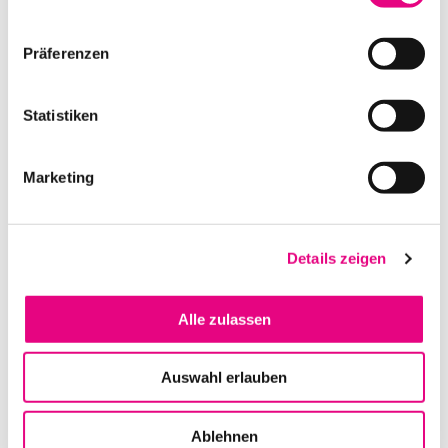
IN DEN WARENKORB
Präferenzen
Statistiken
Marketing
Details zeigen
SOUNDCRAFT M12
Alle zulassen
IN DEN WARENKORB
Auswahl erlauben
Ablehnen