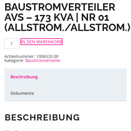
BAUSTROMVERTEILER
AVS – 173 KVA | NR 01
(ALLSTROM./ALLSTROM.)
Baustromverteiler
IN DEN WARENKORB
AVS
-
173
KVA
Artikelnummer:
1006520.00
|
Kategorie:
Baustromverteiler
NR
01
(allstrom./allstrom.)
Menge
Beschreibung
Dokumente
BESCHREIBUNG