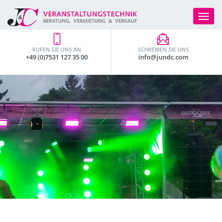
Toggle
navigat
RUFEN SIE UNS AN
SCHREIBEN SIE UNS
+49 (0)7531 127 35 00
info@jundc.com