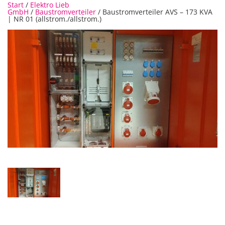
Start
/
Elektro Lieb
GmbH
/
Baustromverteiler
/ Baustromverteiler AVS – 173 KVA
| NR 01 (allstrom./allstrom.)