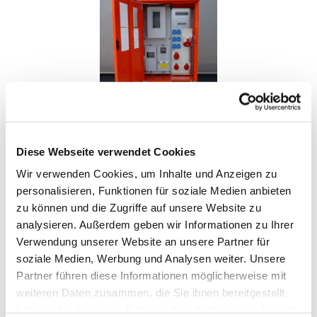
BAUSTROMVERTEILER AVS – 44 KVA | NR 37
Diese Webseite verwendet Cookies
(ALLSTROM./ALLSTROM.)
Wir verwenden Cookies, um Inhalte und Anzeigen zu
IN DEN WARENKORB
personalisieren, Funktionen für soziale Medien anbieten
zu können und die Zugriffe auf unsere Website zu
analysieren. Außerdem geben wir Informationen zu Ihrer
Verwendung unserer Website an unsere Partner für
soziale Medien, Werbung und Analysen weiter. Unsere
Partner führen diese Informationen möglicherweise mit
weiteren Daten zusammen, die Sie ihnen bereitgestellt
haben oder die sie im Rahmen Ihrer Nutzung der Dienste