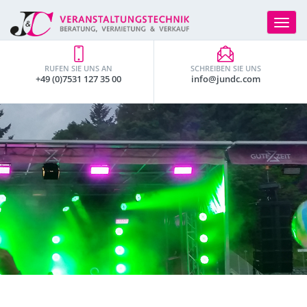
Toggle
navigat
RUFEN SIE UNS AN
SCHREIBEN SIE UNS
+49 (0)7531 127 35 00
info@jundc.com