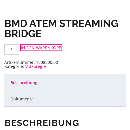
BMD ATEM STREAMING
BRIDGE
BMD
IN DEN WARENKORB
ATEM
Streaming
Bridge
Menge
Artikelnummer:
1008500.00
Kategorie:
Videoregie
Beschreibung
Dokumente
BESCHREIBUNG