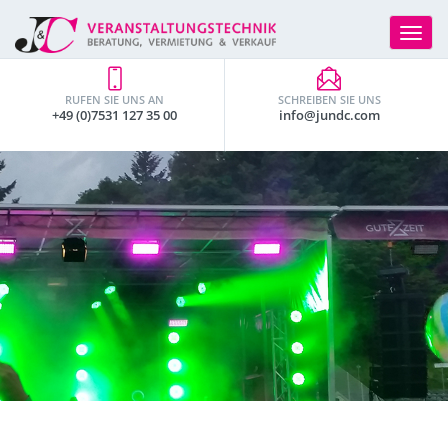
Toggle
navigat
RUFEN SIE UNS AN
SCHREIBEN SIE UNS
+49 (0)7531 127 35 00
info@jundc.com