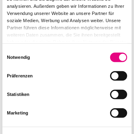
analysieren. Außerdem geben wir Informationen zu Ihrer
Verwendung unserer Website an unsere Partner für
NIVTEC SYSTEMPODEST 100 X 50 CM
soziale Medien, Werbung und Analysen weiter. Unsere
Partner führen diese Informationen möglicherweise mit
IN DEN WARENKORB
weiteren Daten zusammen, die Sie ihnen bereitgestellt
haben oder die sie im Rahmen Ihrer Nutzung der Dienste
gesammelt haben.
Einwilligungsauswahl
Notwendig
Präferenzen
Statistiken
Marketing
NIVTEC SYSTEMPODEST 200 X 39 CM
IN DEN WARENKORB