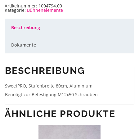
100cm
5-
Artikelnummer:
1004794.00
Stufig,
Kategorie:
Bühnenelemente
1m
Breite
Menge
Beschreibung
Dokumente
BESCHREIBUNG
SweetPRO, Stufenbreite 80cm, Aluminium
Benötigt zur Befestigung M12x50 Schrauben
ÄHNLICHE PRODUKTE