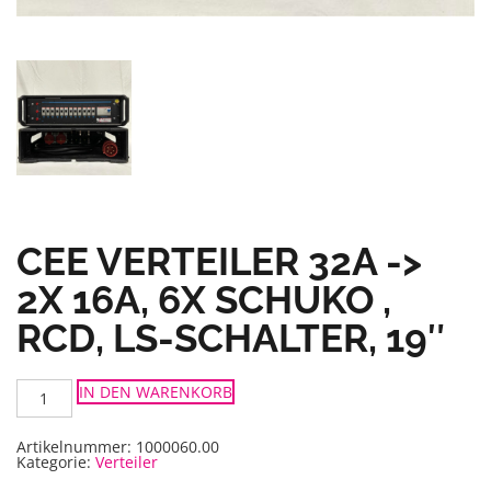
CEE VERTEILER 32A ->
2X 16A, 6X SCHUKO ,
RCD, LS-SCHALTER, 19″
CEE
IN DEN WARENKORB
Verteiler
32A
-
>
Artikelnummer:
1000060.00
2x
Kategorie:
Verteiler
16A,