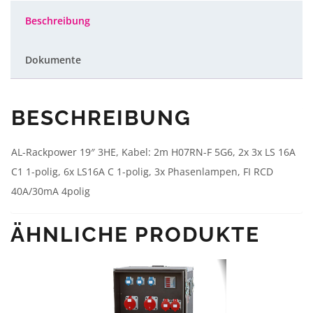
6x
Schuko
,
Beschreibung
RCD,
LS-
Schalter,
19"
Dokumente
Menge
BESCHREIBUNG
AL-Rackpower 19″ 3HE, Kabel: 2m H07RN-F 5G6, 2x 3x LS 16A
C1 1-polig, 6x LS16A C 1-polig, 3x Phasenlampen, FI RCD
40A/30mA 4polig
ÄHNLICHE PRODUKTE