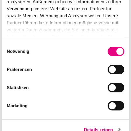
analysieren. Außerdem geben wir Informationen zu Ihrer
CEE VERTEILER 125A -> 1X 63A, 2X 32A, 1X 16A, 2X SCHUKO,
Verwendung unserer Website an unsere Partner für
RCD 19″
soziale Medien, Werbung und Analysen weiter. Unsere
Partner führen diese Informationen möglicherweise mit
IN DEN WARENKORB
weiteren Daten zusammen, die Sie ihnen bereitgestellt
haben oder die sie im Rahmen Ihrer Nutzung der Dienste
gesammelt haben.
Einwilligungsauswahl
Notwendig
Präferenzen
Statistiken
CEE VERTEILER 63A -> 1X 63A, 4X 32A, 4X 16A, 3X SCHUKO,
Marketing
CPOT, RCBO, MULTIMETER, ZÄHLER, GUMMI
IN DEN WARENKORB
Details zeigen