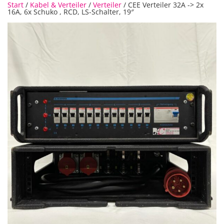
Start
/
Kabel & Verteiler
/
Verteiler
/ CEE Verteiler 32A -> 2x
16A, 6x Schuko , RCD, LS-Schalter, 19″