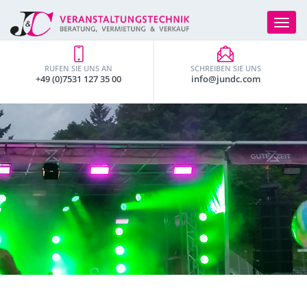
Toggle
navigat
RUFEN SIE UNS AN
SCHREIBEN SIE UNS
+49 (0)7531 127 35 00
info@jundc.com