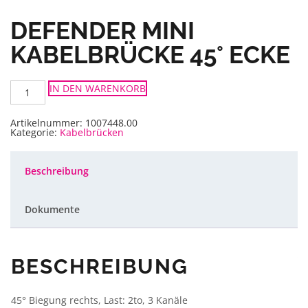
DEFENDER MINI
KABELBRÜCKE 45° ECKE
Defender
IN DEN WARENKORB
MINI
Kabelbrücke
45°
Ecke
Artikelnummer:
1007448.00
Menge
Kategorie:
Kabelbrücken
Beschreibung
Dokumente
BESCHREIBUNG
45° Biegung rechts, Last: 2to, 3 Kanäle