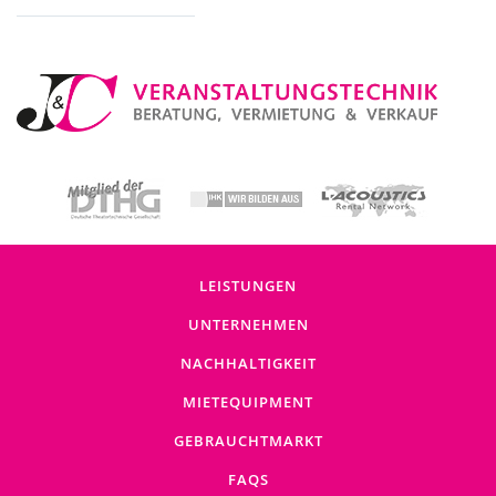
Baustromverteiler (5)
LEISTUNGEN
UNTERNEHMEN
NACHHALTIGKEIT
MIETEQUIPMENT
GEBRAUCHTMARKT
FAQS