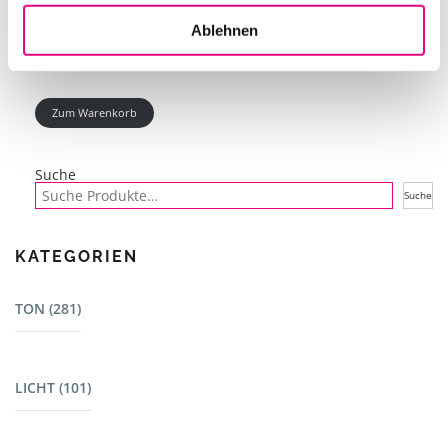
Ablehnen
Zum Warenkorb
Suche
Suche
KATEGORIEN
TON (281)
Mischpulte (22)
LICHT (101)
Dj Equipment (23)
Lautsprecher - L-Acoustics (15)
Bewegte Scheinwerfer (7)
Lautsprecher (13)