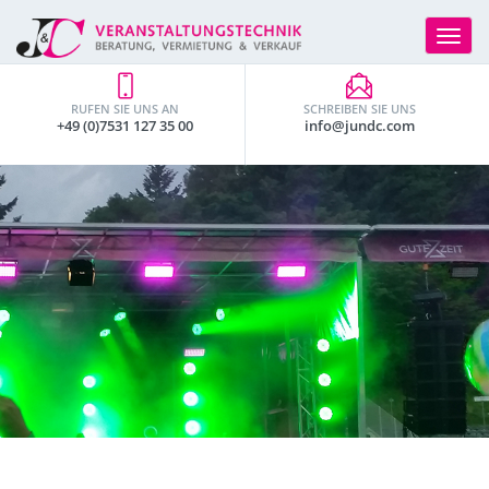
Toggle
navigat
RUFEN SIE UNS AN
SCHREIBEN SIE UNS
+49 (0)7531 127 35 00
info@jundc.com