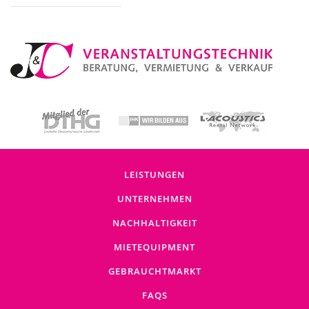
Baustromverteiler (5)
LEISTUNGEN
UNTERNEHMEN
NACHHALTIGKEIT
MIETEQUIPMENT
GEBRAUCHTMARKT
FAQS