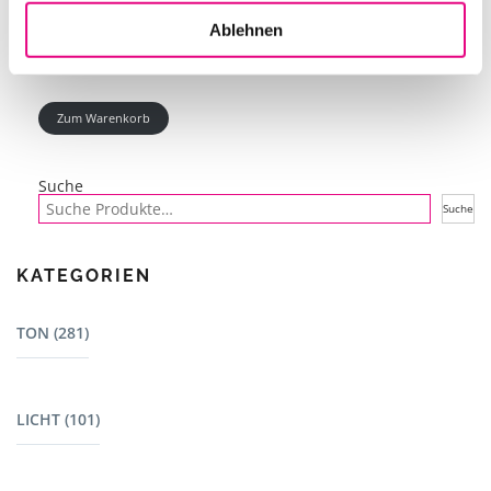
Ablehnen
Zum Warenkorb
Suche
Suche
KATEGORIEN
TON (281)
Mischpulte (22)
LICHT (101)
Dj Equipment (23)
Lautsprecher - L-Acoustics (15)
Bewegte Scheinwerfer (7)
Lautsprecher (13)