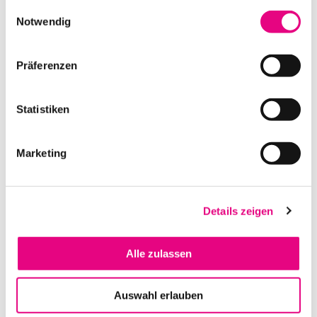
gesammelt haben.
Einwilligungsauswahl
Notwendig
MOTOROLA DP2X NYLONTASCHE 3″ FIX
Präferenzen
IN DEN WARENKORB
Statistiken
Marketing
Details zeigen
Alle zulassen
MOTOROLA SLR5500 UHF1 REPEATER
Auswahl erlauben
IN DEN WARENKORB