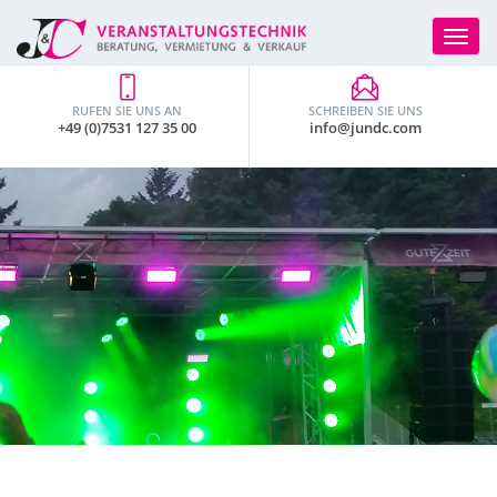
Toggle
navigat
RUFEN SIE UNS AN
SCHREIBEN SIE UNS
+49 (0)7531 127 35 00
info@jundc.com