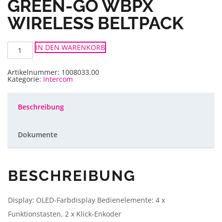
GREEN-GO WBPX
WIRELESS BELTPACK
Green-
IN DEN WARENKORB
GO
WBPX
Wireless
Beltpack
Artikelnummer:
1008033.00
Menge
Kategorie:
Intercom
Beschreibung
Dokumente
BESCHREIBUNG
Display: OLED-Farbdisplay Bedienelemente: 4 x
Funktionstasten, 2 x Klick-Enkoder