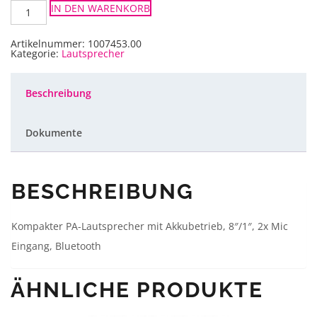
JBL
IN DEN WARENKORB
EON
One
Compact
Menge
Artikelnummer:
1007453.00
Kategorie:
Lautsprecher
Beschreibung
Dokumente
BESCHREIBUNG
Kompakter PA-Lautsprecher mit Akkubetrieb, 8″/1″, 2x Mic
Eingang, Bluetooth
ÄHNLICHE PRODUKTE