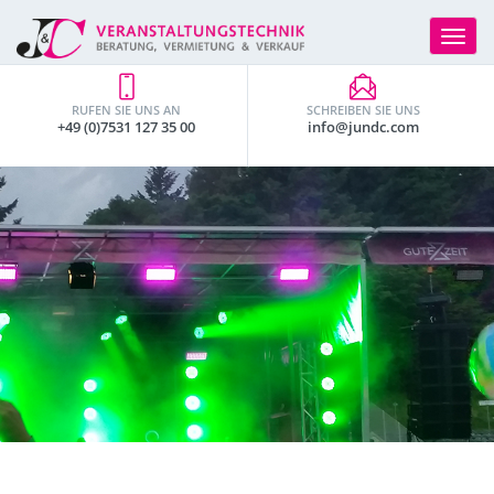
Toggle
navigat
RUFEN SIE UNS AN
SCHREIBEN SIE UNS
+49 (0)7531 127 35 00
info@jundc.com