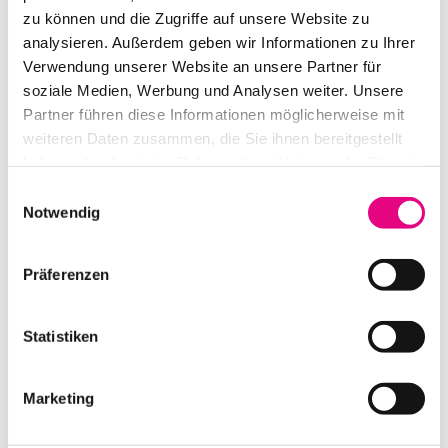
zu können und die Zugriffe auf unsere Website zu
analysieren. Außerdem geben wir Informationen zu Ihrer
Verwendung unserer Website an unsere Partner für
soziale Medien, Werbung und Analysen weiter. Unsere
JBL PRX 912
Partner führen diese Informationen möglicherweise mit
weiteren Daten zusammen, die Sie ihnen bereitgestellt
IN DEN WARENKORB
haben oder die sie im Rahmen Ihrer Nutzung der Dienste
gesammelt haben.
Einwilligungsauswahl
Notwendig
Präferenzen
Statistiken
Marketing
SOWA LIVE 6