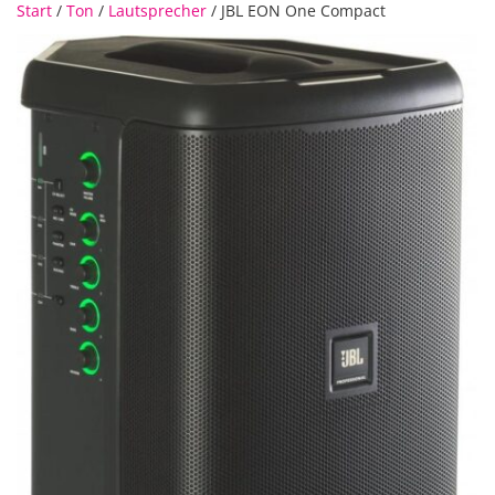
Start
/
Ton
/
Lautsprecher
/ JBL EON One Compact