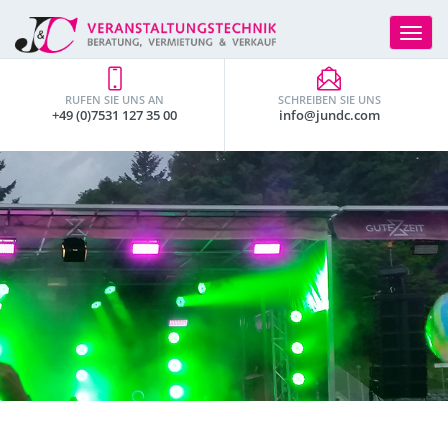
Toggle
navigat
RUFEN SIE UNS AN
SCHREIBEN SIE UNS
+49 (0)7531 127 35 00
info@jundc.com