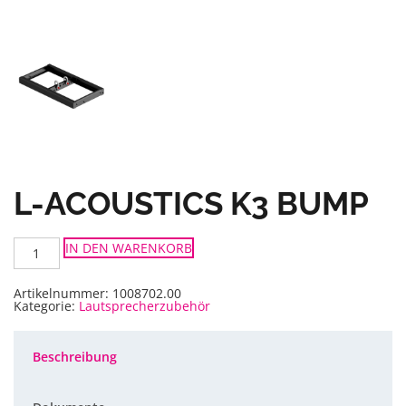
L-ACOUSTICS K3 BUMP
L-
IN DEN WARENKORB
Acoustics
K3
BUMP
Menge
Artikelnummer:
1008702.00
Kategorie:
Lautsprecherzubehör
Beschreibung