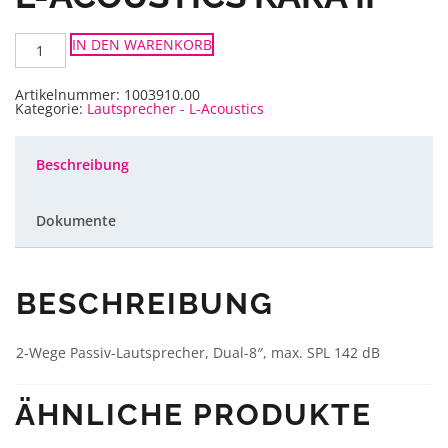
L-
IN DEN WARENKORB
Acoustics
KARA
II
Menge
Artikelnummer:
1003910.00
Kategorie:
Lautsprecher - L-Acoustics
Beschreibung
Dokumente
BESCHREIBUNG
2-Wege Passiv-Lautsprecher, Dual-8″, max. SPL 142 dB
ÄHNLICHE PRODUKTE