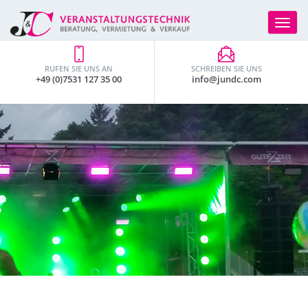
Toggle
navigat
RUFEN SIE UNS AN
SCHREIBEN SIE UNS
+49 (0)7531 127 35 00
info@jundc.com