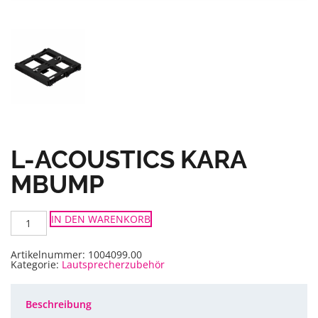
L-ACOUSTICS KARA
MBUMP
L-
IN DEN WARENKORB
Acoustics
KARA
MBUMP
Menge
Artikelnummer:
1004099.00
Kategorie:
Lautsprecherzubehör
Beschreibung