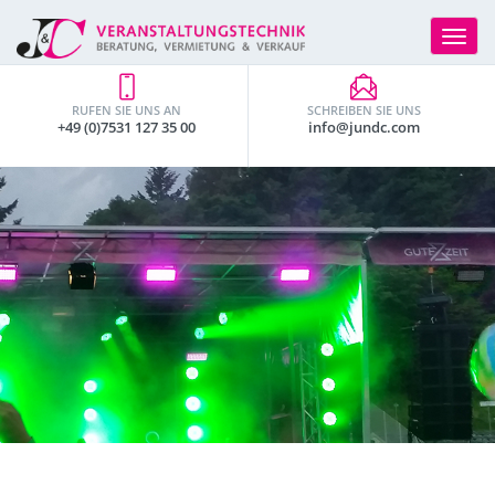
Toggle
navigat
RUFEN SIE UNS AN
SCHREIBEN SIE UNS
+49 (0)7531 127 35 00
info@jundc.com