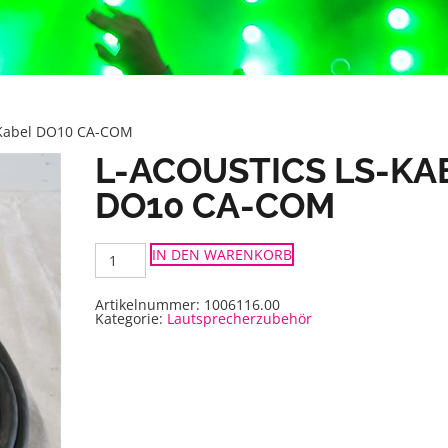
S-Kabel DO10 CA-COM
L-ACOUSTICS LS-KA
DO10 CA-COM
L-
IN DEN WARENKORB
Acoustics
LS-
Kabel
DO10
Artikelnummer:
1006116.00
CA-
Kategorie:
Lautsprecherzubehör
COM
Menge