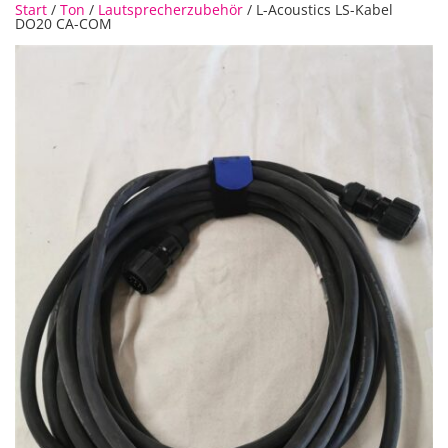
Start
/
Ton
/
Lautsprecherzubehör
/ L-Acoustics LS-Kabel
DO20 CA-COM