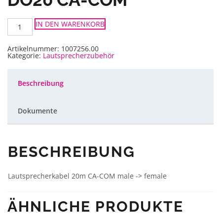
L-
IN DEN WARENKORB
Acoustics
LS-
Kabel
DO20
Artikelnummer:
1007256.00
CA-
Kategorie:
Lautsprecherzubehör
COM
Menge
Beschreibung
Dokumente
BESCHREIBUNG
Lautsprecherkabel 20m CA-COM male -> female
ÄHNLICHE PRODUKTE