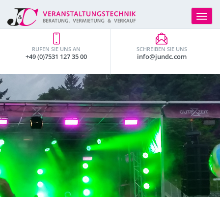
Toggle
navigat
RUFEN SIE UNS AN
SCHREIBEN SIE UNS
+49 (0)7531 127 35 00
info@jundc.com