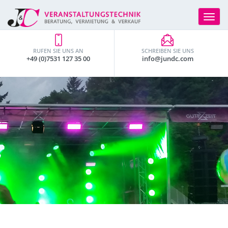
Toggle
navigat
RUFEN SIE UNS AN
SCHREIBEN SIE UNS
+49 (0)7531 127 35 00
info@jundc.com