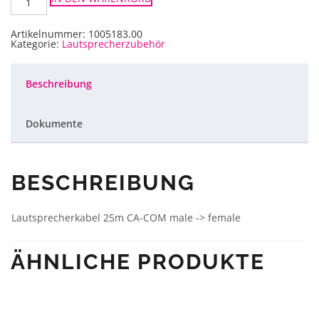
Acoustics
LS-
Kabel
DO25
Artikelnummer:
1005183.00
CA-
Kategorie:
Lautsprecherzubehör
COM
Menge
Beschreibung
Dokumente
BESCHREIBUNG
Lautsprecherkabel 25m CA-COM male -> female
ÄHNLICHE PRODUKTE