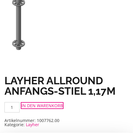
LAYHER ALLROUND
ANFANGS-STIEL 1,17M
LAYHER
IN DEN WARENKORB
ALLROUND
Anfangs-
Stiel
1,17m
Artikelnummer:
1007762.00
Menge
Kategorie:
Layher