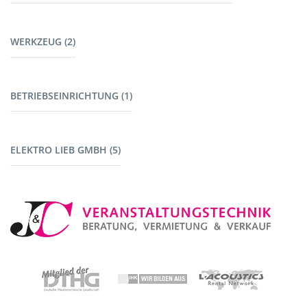
Kabel Tontechnik (8)
Möbel (9)
Kabel Lichttechnik (5)
WERKZEUG (2)
Garderoben (2)
Kabelbrücken (7)
Stromerzeuger (4)
Werkzeug (1)
BETRIEBSEINRICHTUNG (1)
Maschinen mit Akku (1)
Fahrzeuge (1)
ELEKTRO LIEB GMBH (5)
Baustromverteiler (5)