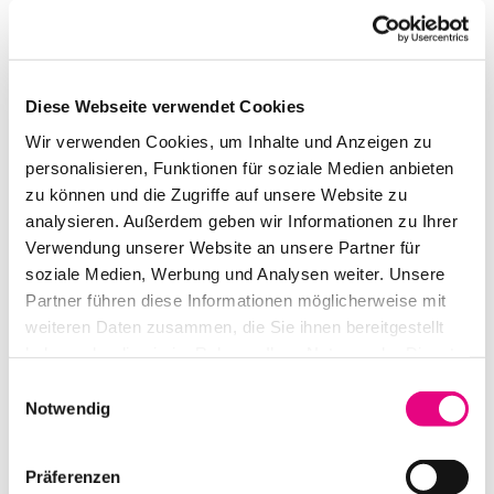
Beschreibung
Dokumente
Diese Webseite verwendet Cookies
Wir verwenden Cookies, um Inhalte und Anzeigen zu
personalisieren, Funktionen für soziale Medien anbieten
BESCHREIBUNG
zu können und die Zugriffe auf unsere Website zu
analysieren. Außerdem geben wir Informationen zu Ihrer
OHNE Rohrverbinder
Verwendung unserer Website an unsere Partner für
soziale Medien, Werbung und Analysen weiter. Unsere
ÄHNLICHE PRODUKTE
Partner führen diese Informationen möglicherweise mit
weiteren Daten zusammen, die Sie ihnen bereitgestellt
haben oder die sie im Rahmen Ihrer Nutzung der Dienste
gesammelt haben.
Einwilligungsauswahl
Notwendig
Präferenzen