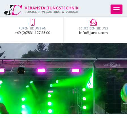
Toggle
navigat
RUFEN SIE UNS AN
SCHREIBEN SIE UNS
+49 (0)7531 127 35 00
info@jundc.com