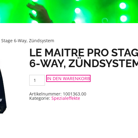
o Stage 6-Way, Zündsystem
LE MAITRE PRO STA
6-WAY, ZÜNDSYSTE
Le
IN DEN WARENKORB
Maitre
Pro
Stage
6-
Artikelnummer:
1001363.00
Way,
Kategorie:
Spezialeffekte
Zündsystem
Menge