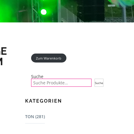
GE
M
Zum Warenkorb
Suche
Suche
KATEGORIEN
TON (281)
Mischpulte (22)