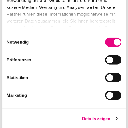
Verwendung unserer Website an unsere Partner für
IN DEN WARENKORB
soziale Medien, Werbung und Analysen weiter. Unsere
Partner führen diese Informationen möglicherweise mit
weiteren Daten zusammen, die Sie ihnen bereitgestellt
haben oder die sie im Rahmen Ihrer Nutzung der Dienste
gesammelt haben.
Einwilligungsauswahl
Notwendig
Präferenzen
Statistiken
ASTERA AX 5 LIGHTSPOT OUTDOOR PAR AKKU
Marketing
IN DEN WARENKORB
Details zeigen