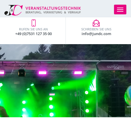
Toggle
navigat
RUFEN SIE UNS AN
SCHREIBEN SIE UNS
+49 (0)7531 127 35 00
info@jundc.com