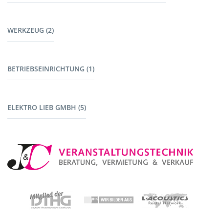
Kabel Tontechnik (8)
Möbel (9)
Kabel Lichttechnik (5)
WERKZEUG (2)
Garderoben (2)
Kabelbrücken (7)
Stromerzeuger (4)
Werkzeug (1)
BETRIEBSEINRICHTUNG (1)
Maschinen mit Akku (1)
Fahrzeuge (1)
ELEKTRO LIEB GMBH (5)
Baustromverteiler (5)