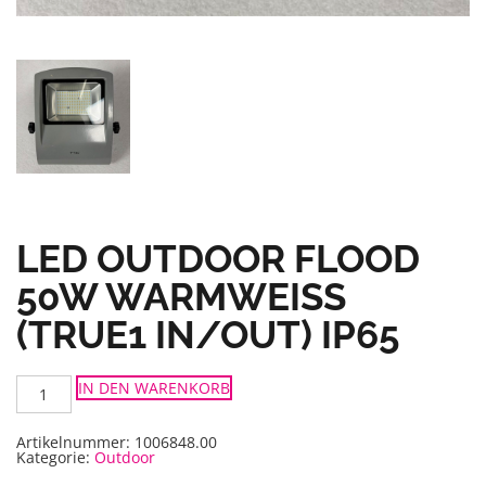
LED OUTDOOR FLOOD
50W WARMWEISS
(TRUE1 IN/OUT) IP65
LED
IN DEN WARENKORB
Outdoor
Flood
50W
Warmweiss
Artikelnummer:
1006848.00
(True1
Kategorie:
Outdoor
IN/OUT)