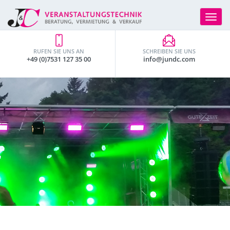
Toggle
navigat
RUFEN SIE UNS AN
SCHREIBEN SIE UNS
+49 (0)7531 127 35 00
info@jundc.com