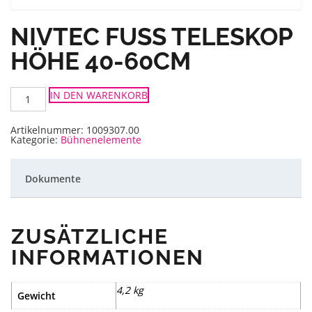
NIVTEC FUSS TELESKOP H
ÖHE 40-60CM
Nivtec
IN DEN WARENKORB
Fuß
Teleskop
Höhe
40-
Artikelnummer:
1009307.00
60cm
Kategorie:
Bühnenelemente
Menge
Dokumente
ZUSÄTZLICHE
INFORMATIONEN
4,2 kg
Gewicht