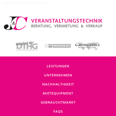
Baustromverteiler (5)
LEISTUNGEN
UNTERNEHMEN
NACHHALTIGKEIT
MIETEQUIPMENT
GEBRAUCHTMARKT
FAQS