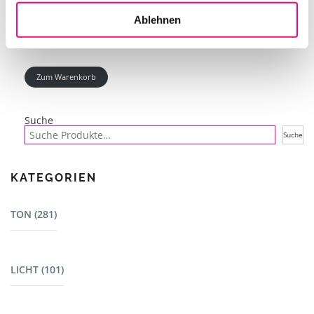
Ablehnen
Zum Warenkorb
Suche
Suche
KATEGORIEN
TON (281)
Mischpulte (22)
LICHT (101)
Dj Equipment (23)
Lautsprecher - L-Acoustics (15)
Bewegte Scheinwerfer (7)
Lautsprecher (13)