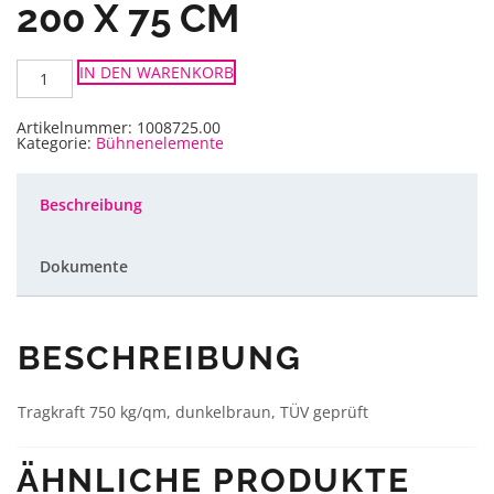
200 X 75 CM
Nivtec
IN DEN WARENKORB
Systempodest
200
x
75
Artikelnummer:
1008725.00
cm
Kategorie:
Bühnenelemente
Menge
Beschreibung
Dokumente
BESCHREIBUNG
Tragkraft 750 kg/qm, dunkelbraun, TÜV geprüft
ÄHNLICHE PRODUKTE