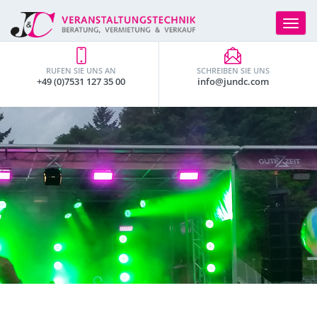
Toggle
navigat
RUFEN SIE UNS AN
SCHREIBEN SIE UNS
+49 (0)7531 127 35 00
info@jundc.com