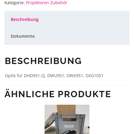
DWU1052-
Kategorie:
Projektoren Zubehör
Q
Ultra
Short
Zoom
Beschreibung
0,8-
1.0
:
1
Dokumente
Menge
BESCHREIBUNG
Optik für DHD951-Q, DWU951, DWX951, DXG1051
ÄHNLICHE PRODUKTE