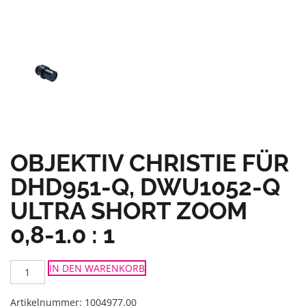
OBJEKTIV CHRISTIE FÜR
DHD951-Q, DWU1052-Q
ULTRA SHORT ZOOM
0,8-1.0 : 1
Objektiv
IN DEN WARENKORB
Christie
für
DHD951-
Q,
Artikelnummer:
1004977.00