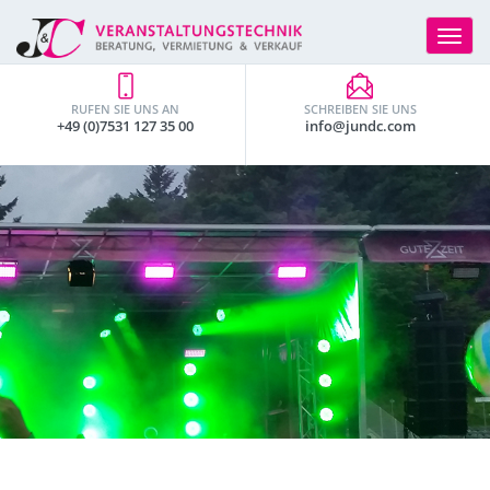
Toggle
navigat
RUFEN SIE UNS AN
SCHREIBEN SIE UNS
+49 (0)7531 127 35 00
info@jundc.com