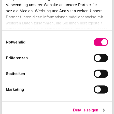
Verwendung unserer Website an unsere Partner für
soziale Medien, Werbung und Analysen weiter. Unsere
IN DEN WARENKORB
Partner führen diese Informationen möglicherweise mit
weiteren Daten zusammen, die Sie ihnen bereitgestellt
haben oder die sie im Rahmen Ihrer Nutzung der Dienste
gesammelt haben.
Einwilligungsauswahl
Notwendig
Präferenzen
Statistiken
OBJEKTIV CHRISTIE FÜR DHD951-Q, DWU1052-Q SHORT 1,1-1,7
: 1
Marketing
IN DEN WARENKORB
Details zeigen