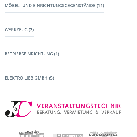
MÖBEL- UND EINRICHTUNGSGEGENSTÄNDE (11)
Harting (5)
Kabel Tontechnik (8)
Möbel (9)
Kabel Lichttechnik (5)
WERKZEUG (2)
Garderoben (2)
Kabelbrücken (7)
Stromerzeuger (4)
Werkzeug (1)
BETRIEBSEINRICHTUNG (1)
Maschinen mit Akku (1)
Fahrzeuge (1)
ELEKTRO LIEB GMBH (5)
Baustromverteiler (5)