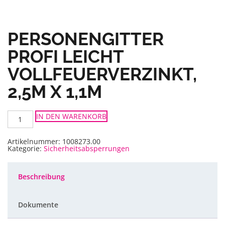
PERSONENGITTER
PROFI LEICHT
VOLLFEUERVERZINKT,
2,5M X 1,1M
Personengitter
IN DEN WARENKORB
Profi
leicht
vollfeuerverzinkt,
2,5m
Artikelnummer:
1008273.00
x
Kategorie:
Sicherheitsabsperrungen
1,1m
Menge
Beschreibung
Dokumente