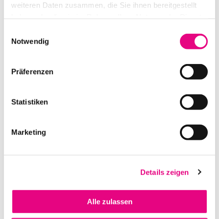
weiteren Daten zusammen, die Sie ihnen bereitgestellt
haben oder die sie im Rahmen Ihrer Nutzung der Dienste
gesammelt haben.
Einwilligungsauswahl
Notwendig
Präferenzen
ABGRENZUNGS-KORDEL SCHWARZ CHROM D=32MM 2,5M
Statistiken
IN DEN WARENKORB
Marketing
Details zeigen
Alle zulassen