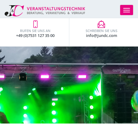
Toggle
navigat
RUFEN SIE UNS AN
SCHREIBEN SIE UNS
+49 (0)7531 127 35 00
info@jundc.com