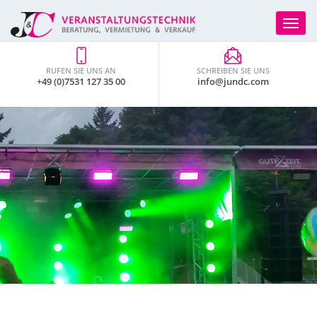
Toggle
navigat
RUFEN SIE UNS AN
SCHREIBEN SIE UNS
+49 (0)7531 127 35 00
info@jundc.com