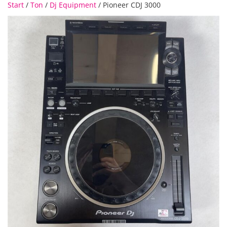
Start
/
Ton
/
Dj Equipment
/ Pioneer CDJ 3000