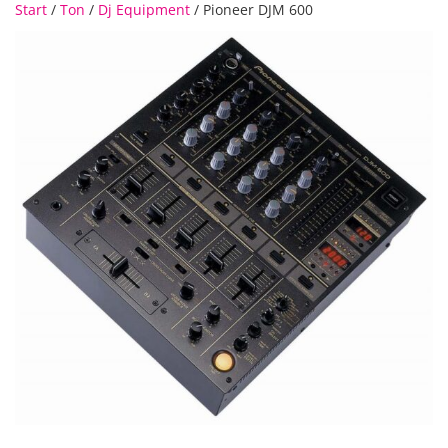
Start
/
Ton
/
Dj Equipment
/ Pioneer DJM 600