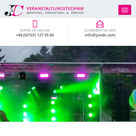
Toggle
navigat
RUFEN SIE UNS AN
SCHREIBEN SIE UNS
+49 (0)7531 127 35 00
info@jundc.com