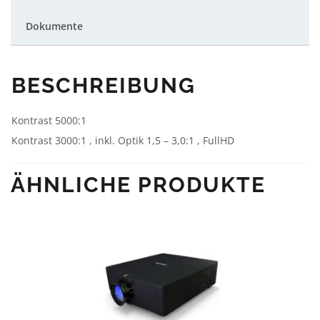
Panasonic
PT-
EZ570EL
Dokumente
(1920x1200)
-
ohne
Objektiv-
Menge
BESCHREIBUNG
Kontrast 5000:1
Kontrast 3000:1 , inkl. Optik 1,5 – 3,0:1 , FullHD
ÄHNLICHE PRODUKTE