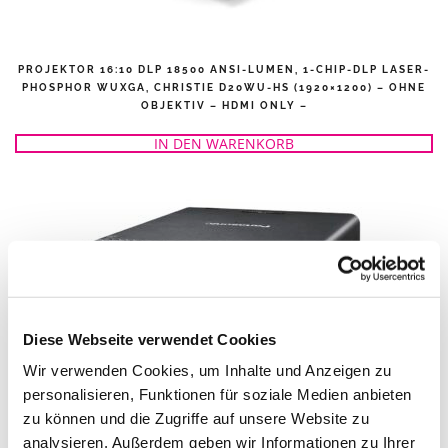
PROJEKTOR 16:10 DLP 18500 ANSI-LUMEN, 1-CHIP-DLP LASER-
PHOSPHOR WUXGA, CHRISTIE D20WU-HS (1920×1200) – OHNE
OBJEKTIV – HDMI ONLY –
IN DEN WARENKORB
Diese Webseite verwendet Cookies
Wir verwenden Cookies, um Inhalte und Anzeigen zu
personalisieren, Funktionen für soziale Medien anbieten
PROJEKTOR 16:10 DLP 20000 ANSI-LUMEN, 3-CHIP WUXGA,
zu können und die Zugriffe auf unsere Website zu
PANASONIC PT-DZ21K2 (1920×1200) – OHNE OBJEKTIV-
analysieren. Außerdem geben wir Informationen zu Ihrer