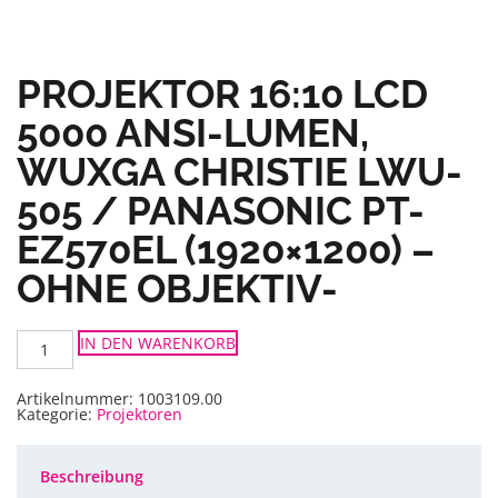
PROJEKTOR 16:10 LCD
5000 ANSI-LUMEN,
WUXGA CHRISTIE LWU-
505 / PANASONIC PT-
EZ570EL (1920×1200) –
OHNE OBJEKTIV-
Projektor
IN DEN WARENKORB
16:10
LCD
5000
ANSI-
Artikelnummer:
1003109.00
Lumen,
Kategorie:
Projektoren
WUXGA
Christie
LWU-
505
Beschreibung
/