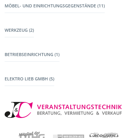
MÖBEL- UND EINRICHTUNGSGEGENSTÄNDE (11)
Harting (5)
Kabel Tontechnik (8)
Möbel (9)
Kabel Lichttechnik (5)
WERKZEUG (2)
Garderoben (2)
Kabelbrücken (7)
Stromerzeuger (4)
Werkzeug (1)
BETRIEBSEINRICHTUNG (1)
Maschinen mit Akku (1)
Fahrzeuge (1)
ELEKTRO LIEB GMBH (5)
Baustromverteiler (5)