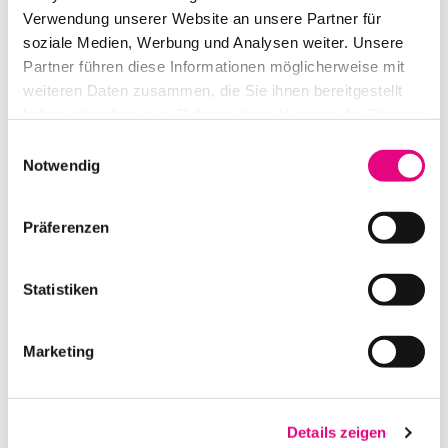
Verwendung unserer Website an unsere Partner für
IN DEN WARENKORB
soziale Medien, Werbung und Analysen weiter. Unsere
Partner führen diese Informationen möglicherweise mit
weiteren Daten zusammen, die Sie ihnen bereitgestellt
haben oder die sie im Rahmen Ihrer Nutzung der Dienste
gesammelt haben.
Einwilligungsauswahl
Notwendig
Präferenzen
Statistiken
PROJEKTOR 16:10 DLP 10000 ANSI-LUMEN, WUXGA CHRISTIE
DWU1052-Q
Marketing
IN DEN WARENKORB
Details zeigen