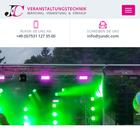
Toggle
navigat
RUFEN SIE UNS AN
SCHREIBEN SIE UNS
+49 (0)7531 127 35 00
info@jundc.com