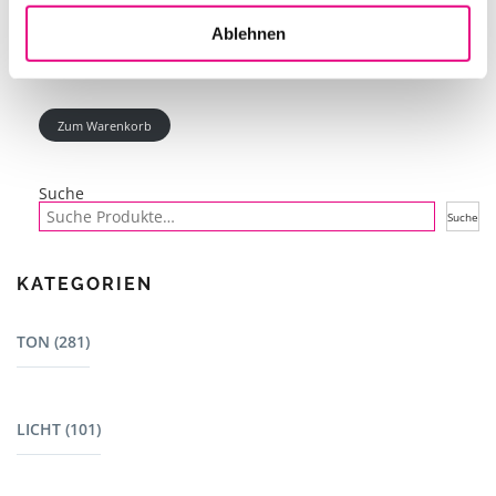
Ablehnen
Zum Warenkorb
Suche
Suche
KATEGORIEN
TON (281)
Mischpulte (22)
LICHT (101)
Dj Equipment (23)
Lautsprecher - L-Acoustics (15)
Bewegte Scheinwerfer (7)
Lautsprecher (13)