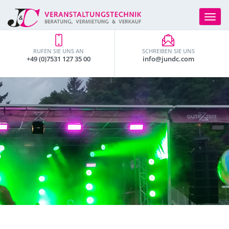
Toggle
navigat
RUFEN SIE UNS AN
SCHREIBEN SIE UNS
+49 (0)7531 127 35 00
info@jundc.com