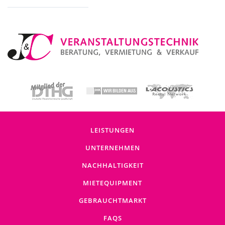
Baustromverteiler (5)
LEISTUNGEN
UNTERNEHMEN
NACHHALTIGKEIT
MIETEQUIPMENT
GEBRAUCHTMARKT
FAQS