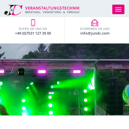
Toggle
navigat
RUFEN SIE UNS AN
SCHREIBEN SIE UNS
+49 (0)7531 127 35 00
info@jundc.com