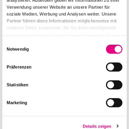
REMIC W3000G1 STUDIO/LIVE FÜR BLECH- UND
Verwendung unserer Website an unsere Partner für
HOLZBLASINSTR. *VIOLETT*
soziale Medien, Werbung und Analysen weiter. Unsere
IN DEN WARENKORB
Partner führen diese Informationen möglicherweise mit
weiteren Daten zusammen, die Sie ihnen bereitgestellt
haben oder die sie im Rahmen Ihrer Nutzung der Dienste
gesammelt haben.
Einwilligungsauswahl
Notwendig
Präferenzen
Statistiken
REMIC D5400 STUDIO/LIVE FÜR KONTRABASS *W*
Marketing
IN DEN WARENKORB
Details zeigen