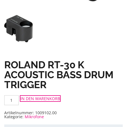
ROLAND RT-30 K
ACOUSTIC BASS DRUM
TRIGGER
Roland
IN DEN WARENKORB
RT-
30
K
Acoustic
Artikelnummer:
1009102.00
Bass
Kategorie:
Mikrofone
Drum
Trigger