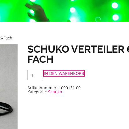
 6-Fach
SCHUKO VERTEILER 
FACH
Schuko
IN DEN WARENKORB
Verteiler
6-
Fach
Menge
Artikelnummer:
1000131.00
Kategorie:
Schuko