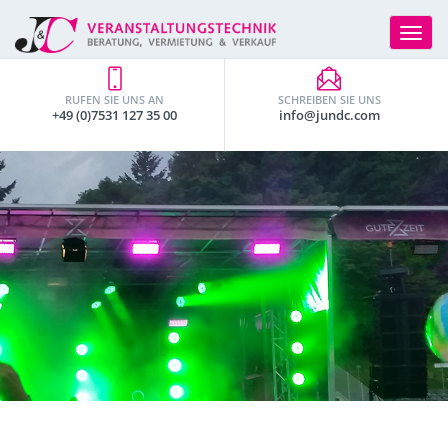
Toggle
navigat
RUFEN SIE UNS AN
SCHREIBEN SIE UNS
+49 (0)7531 127 35 00
info@jundc.com