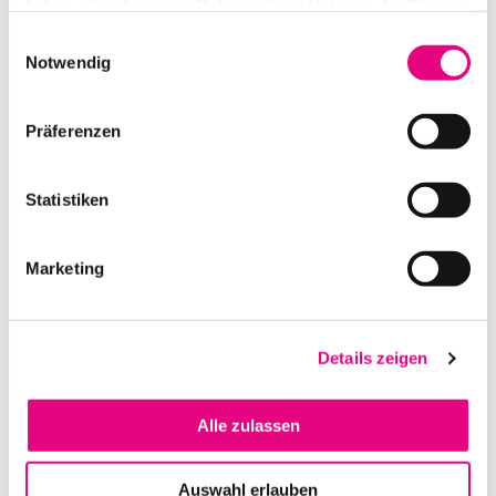
haben oder die sie im Rahmen Ihrer Nutzung der Dienste
gesammelt haben.
Einwilligungsauswahl
Notwendig
IEM RACK 10 SHURE 4X PSM 900 + RF VENUE COMBINE 4
Präferenzen
ANTENNEN COMBINER
IN DEN WARENKORB
Statistiken
Marketing
Details zeigen
Alle zulassen
SHURE PSM1000 P10R+-L8E INEAR TASCHENEMPFÄNGER
Auswahl erlauben