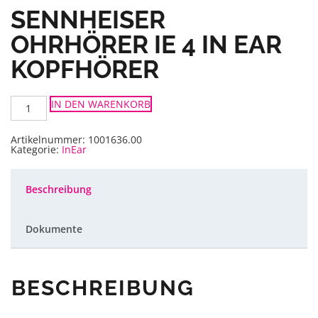
SENNHEISER
OHRHÖRER IE 4 IN EAR
KOPFHÖRER
Sennheiser
IN DEN WARENKORB
Ohrhörer
IE
4
In
Artikelnummer:
1001636.00
Ear
Kategorie:
InEar
Kopfhörer
Menge
Beschreibung
Dokumente
BESCHREIBUNG