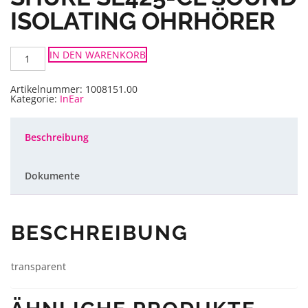
ISOLATING OHRHÖRER
Shure
IN DEN WARENKORB
SE425-
CL
Sound
Isolating
Artikelnummer:
1008151.00
Ohrhörer
Kategorie:
InEar
Menge
Beschreibung
Dokumente
BESCHREIBUNG
transparent