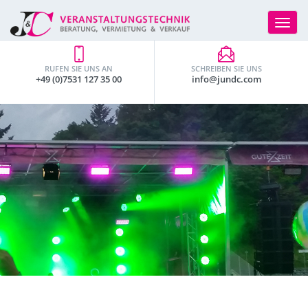
Toggle
navigat
RUFEN SIE UNS AN
SCHREIBEN SIE UNS
+49 (0)7531 127 35 00
info@jundc.com