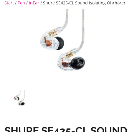
Start
/
Ton
/
InEar
/ Shure SE425-CL Sound Isolating Ohrhörer
SHURE SE425-CL SOUND