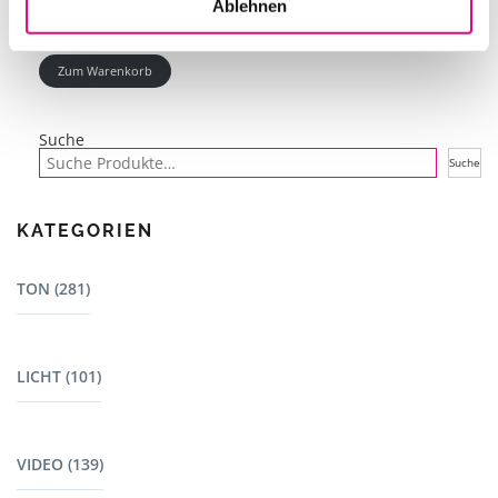
Ablehnen
Zum Warenkorb
Suche
Suche
KATEGORIEN
TON (281)
Mischpulte (22)
LICHT (101)
Dj Equipment (23)
Lautsprecher - L-Acoustics (15)
Bewegte Scheinwerfer (7)
Lautsprecher (13)
VIDEO (139)
Outdoor (22)
Lautsprecherzubehör (38)