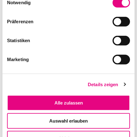
Notwendig
SENNHEISER SENDER SR 300 IEM G3-C
IN DEN WARENKORB
Präferenzen
Statistiken
Marketing
Details zeigen
Alle zulassen
SHURE PSM1000 P10R+-L8E INEAR TASCHENEMPFÄNGER
IN DEN WARENKORB
Auswahl erlauben