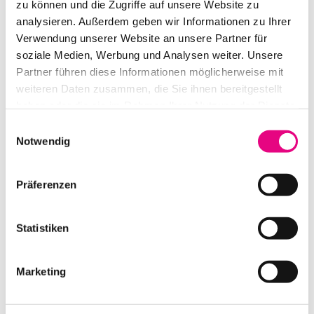
zu können und die Zugriffe auf unsere Website zu
analysieren. Außerdem geben wir Informationen zu Ihrer
Verwendung unserer Website an unsere Partner für
SHURE AXIENT DIGITAL AD3-G56 DIGITALER PLUG-ON
soziale Medien, Werbung und Analysen weiter. Unsere
TRANSMITTER
Partner führen diese Informationen möglicherweise mit
weiteren Daten zusammen, die Sie ihnen bereitgestellt
IN DEN WARENKORB
haben oder die sie im Rahmen Ihrer Nutzung der Dienste
gesammelt haben.
Einwilligungsauswahl
Notwendig
Präferenzen
Statistiken
Marketing
SENNHEISER NACKENBÜGELMIKROFON HSP 2-EW-3