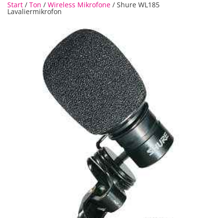
Start
/
Ton
/
Wireless Mikrofone
/ Shure WL185
Lavaliermikrofon