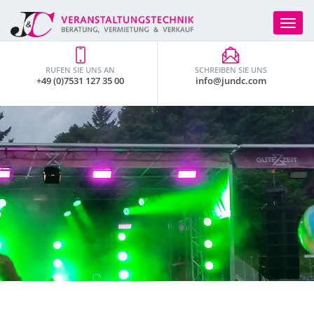
Toggle
navigat
RUFEN SIE UNS AN
SCHREIBEN SIE UNS
+49 (0)7531 127 35 00
info@jundc.com