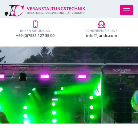
Toggle
navigat
RUFEN SIE UNS AN
SCHREIBEN SIE UNS
+49 (0)7531 127 35 00
info@jundc.com