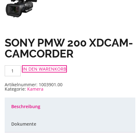
SONY PMW 200 XDCAM-
CAMCORDER
Sony
IN DEN WARENKORB
PMW
200
XDCAM-
Camcorder
Artikelnummer:
1003901.00
Menge
Kategorie:
Kamera
Beschreibung
Dokumente