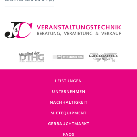
Baustromverteiler (5)
LEISTUNGEN
UNTERNEHMEN
NACHHALTIGKEIT
MIETEQUIPMENT
GEBRAUCHTMARKT
FAQS