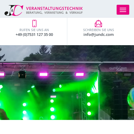
Toggle
navigat
RUFEN SIE UNS AN
SCHREIBEN SIE UNS
+49 (0)7531 127 35 00
info@jundc.com