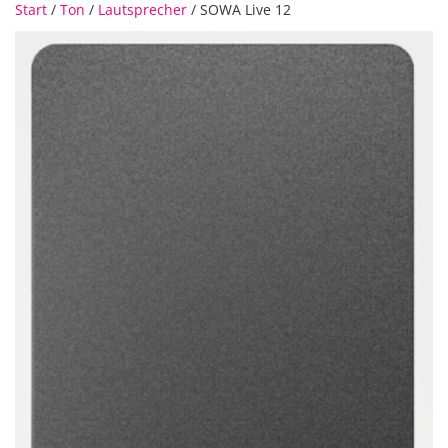
Start
/
Ton
/
Lautsprecher
/ SOWA Live 12