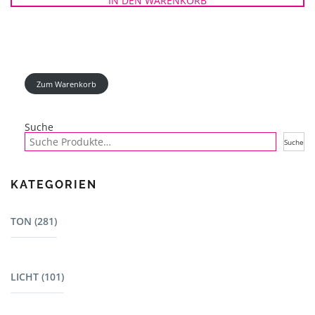
IN DEN WARENKORB
Zum Warenkorb
Suche
Suche
KATEGORIEN
TON (281)
Mischpulte (22)
LICHT (101)
Dj Equipment (23)
Lautsprecher - L-Acoustics (15)