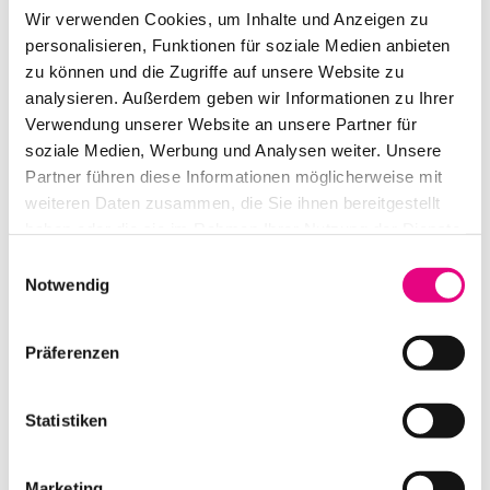
Wir verwenden Cookies, um Inhalte und Anzeigen zu
personalisieren, Funktionen für soziale Medien anbieten
zu können und die Zugriffe auf unsere Website zu
analysieren. Außerdem geben wir Informationen zu Ihrer
Verwendung unserer Website an unsere Partner für
soziale Medien, Werbung und Analysen weiter. Unsere
Partner führen diese Informationen möglicherweise mit
weiteren Daten zusammen, die Sie ihnen bereitgestellt
KLING & FREITAG SW 115 E SP *SELF-POWERED*
haben oder die sie im Rahmen Ihrer Nutzung der Dienste
gesammelt haben.
Einwilligungsauswahl
IN DEN WARENKORB
Notwendig
Präferenzen
Statistiken
Marketing