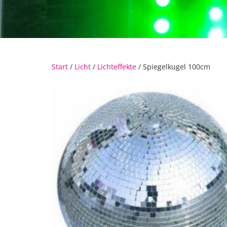
Start
/
Licht
/
Lichteffekte
/ Spiegelkugel 100cm