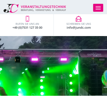
Toggle
navigat
RUFEN SIE UNS AN
SCHREIBEN SIE UNS
+49 (0)7531 127 35 00
info@jundc.com