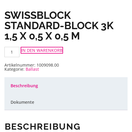
SWISSBLOCK
STANDARD-BLOCK 3K
1,5 X 0,5 X 0,5 M
SwissBlock
IN DEN WARENKORB
Standard-
Block
3K
1,5
Artikelnummer:
1009098.00
x
Kategorie:
Ballast
0,5
x
0,5
m
Beschreibung
Menge
Dokumente
BESCHREIBUNG