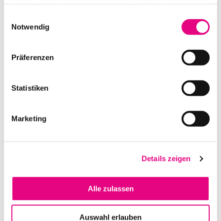
haben oder die sie im Rahmen Ihrer Nutzung der Dienste
gesammelt haben.
Einwilligungsauswahl
Notwendig
SWISSBLOCK STANDARD-BLOCK 2K 1,0 X 0,5 X 0,5 M
Präferenzen
IN DEN WARENKORB
Statistiken
Marketing
Details zeigen
Alle zulassen
OKTOGON STAHL FUNDAMENTKREUZ
Auswahl erlauben