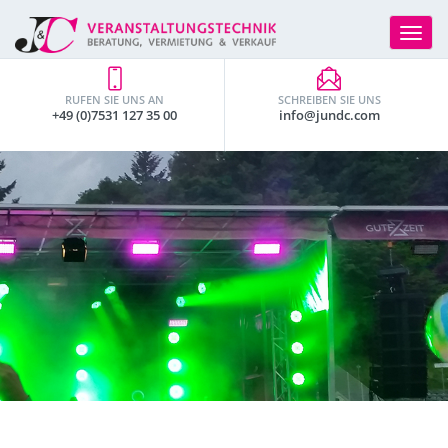
Toggle
navigat
RUFEN SIE UNS AN
SCHREIBEN SIE UNS
+49 (0)7531 127 35 00
info@jundc.com