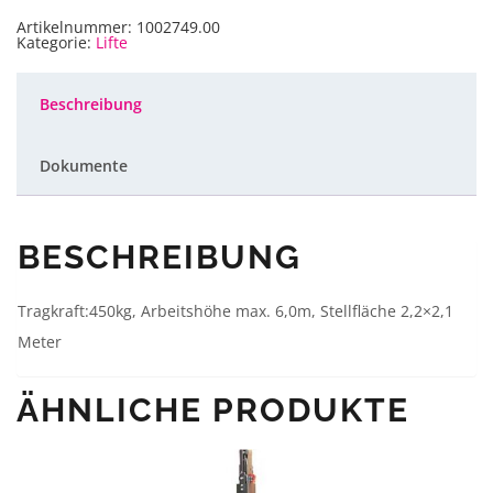
black
LA
Artikelnummer:
1002749.00
Gabellift
Kategorie:
Lifte
Menge
Beschreibung
Dokumente
BESCHREIBUNG
Tragkraft:450kg, Arbeitshöhe max. 6,0m, Stellfläche 2,2×2,1
Meter
ÄHNLICHE PRODUKTE