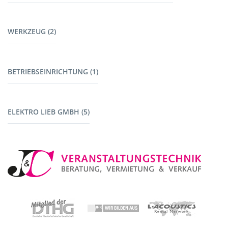
Kabel Tontechnik (8)
Möbel (9)
Kabel Lichttechnik (5)
WERKZEUG (2)
Garderoben (2)
Kabelbrücken (7)
Stromerzeuger (4)
Werkzeug (1)
BETRIEBSEINRICHTUNG (1)
Maschinen mit Akku (1)
Fahrzeuge (1)
ELEKTRO LIEB GMBH (5)
Baustromverteiler (5)