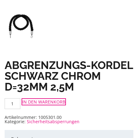
ABGRENZUNGS-KORDEL
SCHWARZ CHROM
D=32MM 2,5M
Abgrenzungs-
IN DEN WARENKORB
Kordel
schwarz
chrom
D=32mm
Artikelnummer:
1005301.00
2,5m
Kategorie:
Sicherheitsabsperrungen
Menge