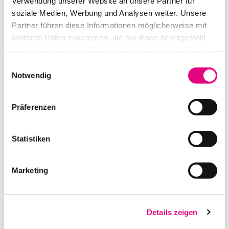
Verwendung unserer Website an unsere Partner für
IN DEN WARENKORB
soziale Medien, Werbung und Analysen weiter. Unsere
Partner führen diese Informationen möglicherweise mit
weiteren Daten zusammen, die Sie ihnen bereitgestellt
haben oder die sie im Rahmen Ihrer Nutzung der Dienste
gesammelt haben.
Einwilligungsauswahl
Notwendig
Präferenzen
Statistiken
ABGRENZUNGSSTÄNDER (TENSATOR) SILBER
Marketing
IN DEN WARENKORB
Details zeigen