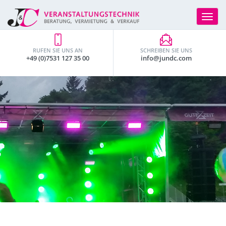
Toggle
navigat
RUFEN SIE UNS AN
SCHREIBEN SIE UNS
+49 (0)7531 127 35 00
info@jundc.com