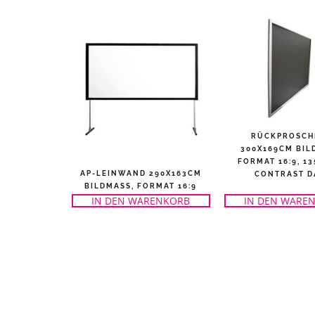
RÜCKPROSCH
300X169CM BILD
ORMAT 16:9, 135
AP-LEINWAND 290X163CM
ONTRAST DA
BILDMASS, FORMAT 16:9
IN DEN WARENKORB
IN DEN WARE