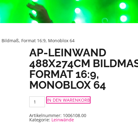
Bildmaß, Format 16:9, Monoblox 64
AP-LEINWAND
488X274CM BILDMASS,
ORMAT 16:9, M
ONOBLOX 64
AP-
IN DEN WARENKORB
Leinwand
488x274cm
Bildmaß,
Format
Artikelnummer:
1006108.00
16:9,
Kategorie:
Leinwände
Monoblox
64
Menge