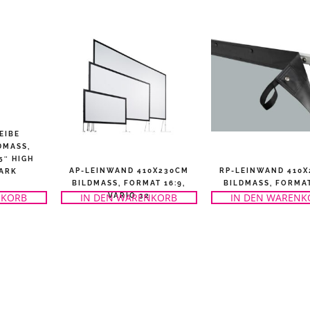
EIBE
MASS, F
″ HIGH C
AP-LEINWAND 410X230CM
RP-LEINWAND 410
RK
BILDMASS, FORMAT 16:9, V
BILDMASS, FORMAT 
NKORB
IN DEN WARENKORB
IN DEN WARENK
ARIO 32