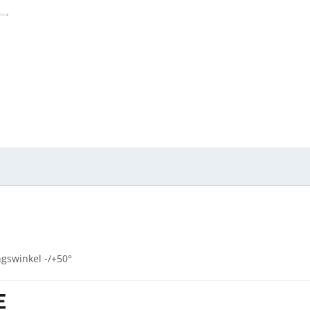
ngswinkel -/+50°
E