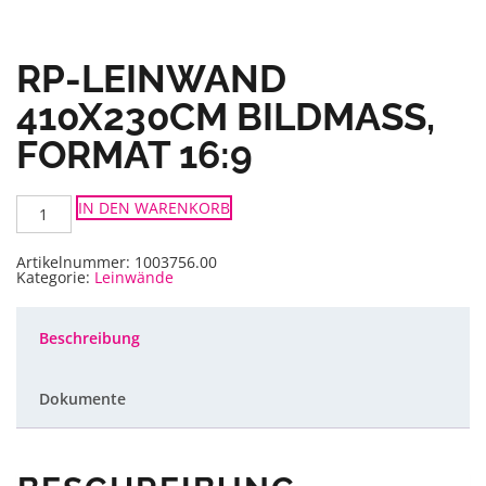
RP-LEINWAND
410X230CM BILDMASS, F
ORMAT 16:9
RP-
IN DEN WARENKORB
Leinwand
410x230cm
Bildmaß,
Format
Artikelnummer:
1003756.00
16:9
Kategorie:
Leinwände
Menge
Beschreibung
Dokumente