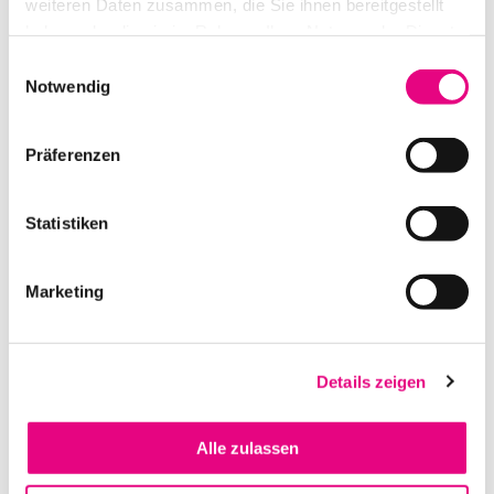
weiteren Daten zusammen, die Sie ihnen bereitgestellt
haben oder die sie im Rahmen Ihrer Nutzung der Dienste
gesammelt haben.
Einwilligungsauswahl
Notwendig
Präferenzen
RÜCKPROSCHEIBE 300X169CM BILDMASS, FORMAT 16:9, 135″ H
IGH CONTRAST DARK
Statistiken
IN DEN WARENKORB
Marketing
Details zeigen
Alle zulassen