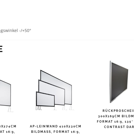
ngswinkel -/+50°
E
RÜCKPROSCHEI
300X169CM BILDMA
ORMAT 16:9, 135″ H
8X274CM
AP-LEINWAND 410X230CM
ONTRAST DAR
 16:9, M
BILDMASS, FORMAT 16:9, V