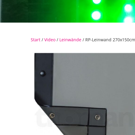
Start
/
Video
/
Leinwände
/ RP-Leinwand 270x150cm 