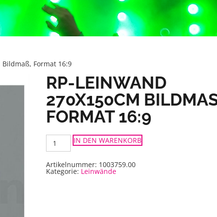
Bildmaß, Format 16:9
RP-LEINWAND
270X150CM BILDMASS,
ORMAT 16:9
RP-
IN DEN WARENKORB
Leinwand
270x150cm
Bildmaß,
Format
Artikelnummer:
1003759.00
16:9
Kategorie:
Leinwände
Menge