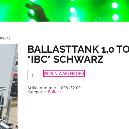
chwarz
BALLASTTANK 1,0 T
*IBC* SCHWARZ
Ballasttank
IN DEN WARENKORB
1,0
to
*IBC*
schwarz
Artikelnummer:
1008132.00
Menge
Kategorie:
Ballast