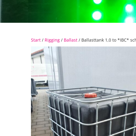
Start
/
Rigging
/
Ballast
/ Ballasttank 1,0 to *IBC* s